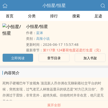
小恒星/恒星
首页
分类
排行
搜索
足迹
小恒星/恒星
作者：
蓝淋
类别：
高辣小说
2026-06-17 15:57:48
更新时间：
最新章节：
第117章 124要荷包蛋还是打生蛋（完）
立即阅读
章节目录
加入书架
内容简介
死鸭子硬嘴巴年下攻视角 顶流新人乔亦洲在无聊刷着社交平台的时
候，突然发现，过气老艺人林致远显示的状态是“对方已关注你”。 乔
亦洲过于震惊，非常意外，超绝失眠。但他绝对并非在意，他只是无
意中发..
展开全部