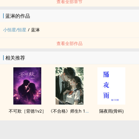
查看全部章节
蓝淋的作品
小恒星/恒星
/
蓝淋
查看全部作品
相关推荐
不可欺［背德1v2］
《不合格》师生h 1v1 He
隔夜雨(骨科)